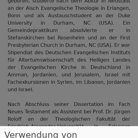
geboren, studierte nach dem Abitur in Neustadt
an der Aisch Evangelische Theologie in Erlangen,
Bonn und als Austauschstudent an der Duke
University in Durham, NC (USA). Ein
Gemeindepraktikum absolvierte er in
Stefanskirchen bei Rosenheim und an der First
Presbyterian Church in Durham, NC (USA). Er war
Stipendiat des Deutschen Evangelischen Instituts
für Altertumswissenschaft des Heiligen Landes
der Evangelischen Kirche in Deutschland in
Amman, Jordanien, und Jerusalem, Israel mit
Fachexkursionen in Syrien, im Libanon, Jordanien
und Israel.
Nach Abschluss seiner Dissertation im Fach
Neues Testament als Assistent bei Prof. Dr. Jürgen
Roloff an der Theologischen Fakultät der
Friedrich-Alexander-Universität in Erlangen
Verwendung von
habilitierte er sich im Fach Neues Testament,