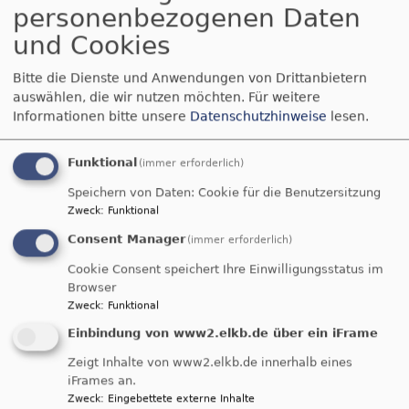
übernahm Lehrstuhlvertretungen in Bayreuth
personenbezogenen Daten
und Jena. Anschließend war er Vikar in der
und Cookies
Kirchengemeinde Heroldsberg. Ordination zum
Pfarrer der Evangelisch-Lutherischen Kirche im
Bitte die Dienste und Anwendungen von Drittanbietern
Jahr 2005.
auswählen, die wir nutzen möchten.
Für weitere
Informationen bitte unsere
Datenschutzhinweise
lesen.
Seit 2005 war er als Pfarrer in der Pfarrei
Gutenstetten in Stellenteilung mit seiner Frau
Funktional
(immer erforderlich)
tätig. Sein Dienst schloss die Beauftragung für
Speichern von Daten: Cookie für die Benutzersitzung
Lektorinnen und Lektoren und Prädikantinnen
Zweck
:
Funktional
und Prädikanten und war zuletzt
Consent Manager
(immer erforderlich)
Kirchenkreisbeauftragter dafür. Für zwei Perioden
Cookie Consent speichert Ihre Einwilligungsstatus im
wurde er von der Dekanatssynode in den
Browser
Dekanatsausschuss gewählt und war Sprecher
Zweck
:
Funktional
der Region Nord im Dekanatsbezirk Neustadt an
Einbindung von www2.elkb.de über ein iFrame
der Aisch. Er war Mitglied der
Prüfungskommission der Theologischen
Zeigt Inhalte von www2.elkb.de innerhalb eines
Aufnahme- und Anstellungsprüfung der ELKB.
iFrames an.
Zweck
:
Eingebettete externe Inhalte