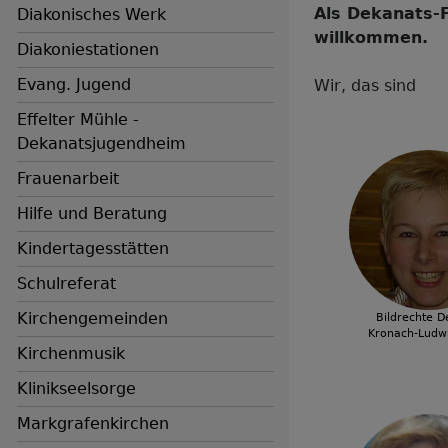
Als Dekanats-F
Diakonisches Werk
willkommen.
Diakoniestationen
Evang. Jugend
Wir, das sind
Effelter Mühle -
Dekanatsjugendheim
Frauenarbeit
Hilfe und Beratung
Kindertagesstätten
Schulreferat
Kirchengemeinden
Bildrechte
D
Kronach-Ludwi
Hauptnavigation
Kirchenmusik
Klinikseelsorge
Markgrafenkirchen