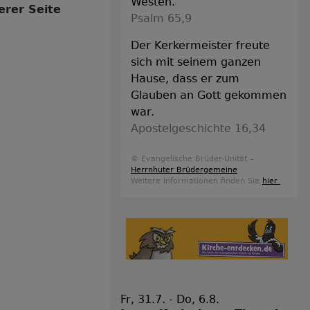
Westen.
erer Seite
Psalm 65,9
Der Kerkermeister freute
sich mit seinem ganzen
Hause, dass er zum
Glauben an Gott gekommen
war.
Apostelgeschichte 16,34
© Evangelische Brüder-Unität –
Herrnhuter Brüdergemeine
Weitere Informationen finden Sie
hier
.
Fr, 31.7. - Do, 6.8.