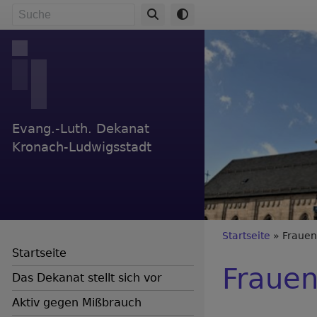
Direkt
Suche
zum
Inhalt
Evang.-Luth. Dekanat
Kronach-Ludwigsstadt
Breadc
Startseite
Frauen
Startseite
Frauen
Das Dekanat stellt sich vor
Aktiv gegen Mißbrauch