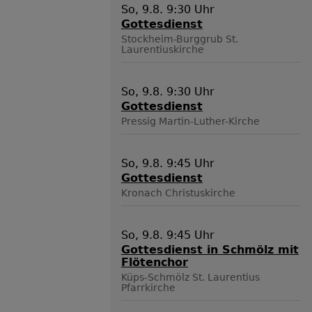
So, 9.8. 9:30 Uhr
Gottesdienst
Stockheim-Burggrub
St.
Laurentiuskirche
So, 9.8. 9:30 Uhr
Gottesdienst
Pressig
Martin-Luther-Kirche
So, 9.8. 9:45 Uhr
Gottesdienst
Kronach
Christuskirche
So, 9.8. 9:45 Uhr
Gottesdienst in Schmölz mit
Flötenchor
Küps-Schmölz
St. Laurentius
Pfarrkirche