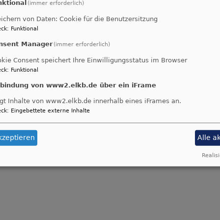
auen und ihre Interessen einsetzen, die Hilfe und Unters
nktional
(immer erforderlich)
nerhalb des Dekanats und weltweit durch die Weltgebets
ichern von Daten: Cookie für die Benutzersitzung
zen für ein gerechtes Miteinander beider Geschlechter i
ck
:
Funktional
nsent Manager
(immer erforderlich)
kie Consent speichert Ihre Einwilligungsstatus im Browser
ck
:
Funktional
Anliegen? Sprechen Sie uns an.
 auf Ihre Anregungen!
nbindung von www2.elkb.de über ein iFrame
gt Inhalte von www2.elkb.de innerhalb eines iFrames an.
ck
:
Eingebettete externe Inhalte
kzeptieren
Alle a
Bildrech
Realisi