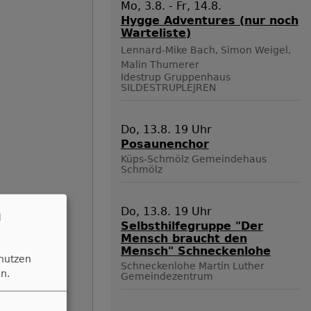
Mo, 3.8. - Fr, 14.8.
Hygge Adventures (nur noch
Warteliste)
Lennard-Mike Bach, Simon Weigel,
Malin Thumerer
Idestrup
Gruppenhaus
SILDESTRUPLEJREN
Do, 13.8. 19 Uhr
Posaunenchor
Küps-Schmölz
Gemeindehaus
Schmölz
n
Do, 13.8. 19 Uhr
Selbsthilfegruppe "Der
Mensch braucht den
Mensch" Schneckenlohe
 nutzen
Schneckenlohe
Martin Luther
n.
Gemeindezentrum