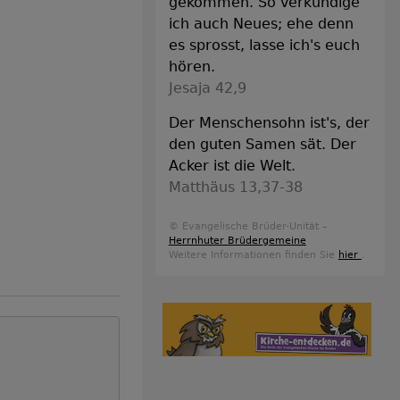
gekommen. So verkündige
ich auch Neues; ehe denn
es sprosst, lasse ich's euch
hören.
Jesaja 42,9
Der Menschensohn ist's, der
den guten Samen sät. Der
Acker ist die Welt.
Matthäus 13,37-38
© Evangelische Brüder-Unität –
Herrnhuter Brüdergemeine
Weitere Informationen finden Sie
hier
.