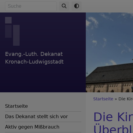
Direkt
Suche
zum
Inhalt
Evang.-Luth. Dekanat
Kronach-Ludwigsstadt
Breadc
Startseite
Die Ki
Startseite
Die K
Das Dekanat stellt sich vor
Überbl
Aktiv gegen Mißbrauch