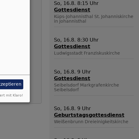
So, 16.8. 8:15 Uhr
Gottesdienst
Küps-Johannisthal
St. Johanniskirche
in Johannisthal
So, 16.8. 8:30 Uhr
Gottesdienst
Ludwigsstadt
Franziskuskirche
So, 16.8. 9 Uhr
Gottesdienst
kzeptieren
Seibelsdorf
Markgrafenkirche
Seibelsdorf
ert mit Klaro!
So, 16.8. 9 Uhr
Geburtstagsgottesdienst
Weißenbrunn
Dreieinigkeitskirche