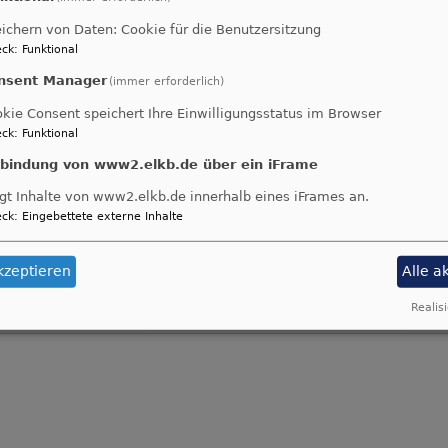
ichern von Daten: Cookie für die Benutzersitzung
ck
:
Funktional
nsent Manager
(immer erforderlich)
kie Consent speichert Ihre Einwilligungsstatus im Browser
ck
:
Funktional
nbindung von www2.elkb.de über ein iFrame
gt Inhalte von www2.elkb.de innerhalb eines iFrames an.
ck
:
Eingebettete externe Inhalte
kzeptieren
Alle a
Realisi