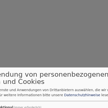
endung von personenbezogene
Externe Inhalte von www2.elkb.de anzeigen?
 und Cookies
Ja (einmalig)
ienste und Anwendungen von Drittanbietern auswählen, die wir
Datenschutzeinstellungen verwalten
ür weitere Informationen bitte unsere
Datenschutzhinweise
lese
nktional
(immer erforderlich)