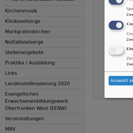
Spe
Kirchenmusik
Zwe
Klinikseelsorge
Co
Markgrafenkirchen
Coo
Zwe
Notfallseelsorge
Ei
Stellenangebote
Zei
Praktika / Ausbildung
Zwe
Links
Auswahl a
Landesstellenplanung 2020
Evangelisches
Erwachsenenbildungswerk
Oberfranken West (EEBW)
Veranstaltungen
MAV