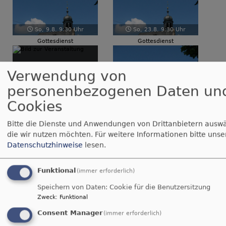
9:30 Uhr
So, 13.9. 9:30 Uhr
Fr, 25.9. 10 Uhr
enst
Gottesdienst glz
Gottesdienst im Altenh
Kindergottesdienst
Verwendung von
personenbezogenen Daten un
 19 Uhr
So, 27.9. 9:15 Uhr
So, 4.10. 9:30 Uhr
Cookies
sdienst
Kinder-Abenteuerland
Familiengottesdienst mit 
: mit Posaunenchor
Bitte die Dienste und Anwendungen von Drittanbietern ausw
die wir nutzen möchten.
Für weitere Informationen bitte unse
Datenschutzhinweise
lesen.
Tageslosung
Funktional
(immer erforderlich)
Jauchze, du Tochter Zion! Frohlocke, Israel!
Speichern von Daten: Cookie für die Benutzersitzung
Freue dich und sei fröhlich von ganzem Herzen,
Zweck
:
Funktional
du Tochter Jerusalem! Denn der HERR hat deine
Consent Manager
(immer erforderlich)
Strafe weggenommen.