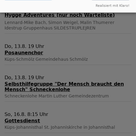
Realisiert mit Klaro!
Mo, 3.8. - Fr, 14.8.
Hygge Adventures (nur noch Warteliste)
Lennard-Mike Bach, Simon Weigel, Malin Thumerer
Idestrup
Gruppenhaus SILDESTRUPLEJREN
Do, 13.8. 19 Uhr
Posaunenchor
Küps-Schmölz
Gemeindehaus Schmölz
Do, 13.8. 19 Uhr
Selbsthilfegruppe "Der Mensch braucht den
Mensch" Schneckenlohe
Schneckenlohe
Martin Luther Gemeindezentrum
So, 16.8. 8:15 Uhr
Gottesdienst
Küps-Johannisthal
St. Johanniskirche in Johannisthal