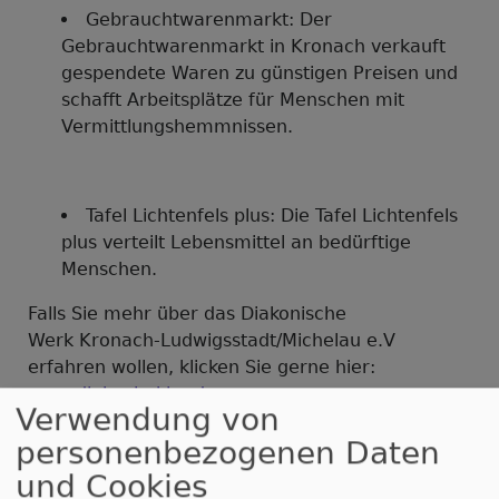
Gebrauchtwarenmarkt: Der
Gebrauchtwarenmarkt in Kronach verkauft
gespendete Waren zu günstigen Preisen und
schafft Arbeitsplätze für Menschen mit
Vermittlungshemmnissen.
Tafel Lichtenfels plus: Die Tafel Lichtenfels
plus verteilt Lebensmittel an bedürftige
Menschen.
Falls Sie mehr über das Diakonische
Werk Kronach-Ludwigsstadt/Michelau e.V
erfahren wollen, klicken Sie gerne hier:
www.diakonie-klm.de
Verwendung von
personenbezogenen Daten
und Cookies