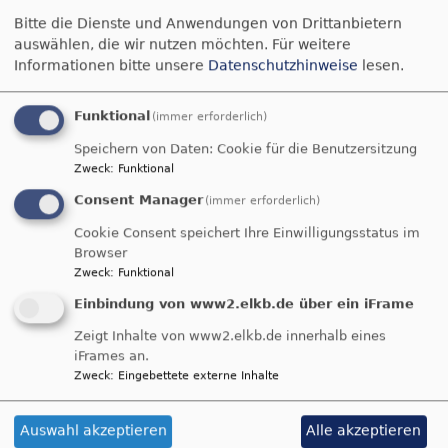
Bitte die Dienste und Anwendungen von Drittanbietern
Tageslosung
auswählen, die wir nutzen möchten.
Für weitere
Informationen bitte unsere
Datenschutzhinweise
lesen.
Siehe, was ich früher verkündigt habe, ist
gekommen. So verkündige ich auch Neues; ehe
Funktional
(immer erforderlich)
denn es sprosst, lasse ich's euch hören.
Speichern von Daten: Cookie für die Benutzersitzung
Jesaja 42,9
Zweck
:
Funktional
Der Menschensohn ist's, der den guten Samen
Consent Manager
(immer erforderlich)
sät. Der Acker ist die Welt.
Cookie Consent speichert Ihre Einwilligungsstatus im
Matthäus 13,37-38
Browser
Zweck
:
Funktional
© Evangelische Brüder-Unität –
Herrnhuter Brüdergemeine
Einbindung von www2.elkb.de über ein iFrame
Weitere Informationen finden Sie
hier
.
Zeigt Inhalte von www2.elkb.de innerhalb eines
iFrames an.
Zweck
:
Eingebettete externe Inhalte
Auswahl akzeptieren
Alle akzeptieren