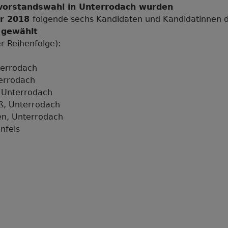
vorstandswahl in Unterrodach wurden
er 2018
folgende sechs Kandidaten und Kandidatinnen d
d
gewählt
er Reihenfolge):
terrodach
terrodach
, Unterrodach
iß, Unterrodach
en, Unterrodach
nfels