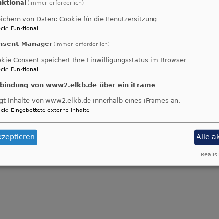
nktional
(immer erforderlich)
ichern von Daten: Cookie für die Benutzersitzung
ck
:
Funktional
nsent Manager
(immer erforderlich)
kie Consent speichert Ihre Einwilligungsstatus im Browser
ck
:
Funktional
nbindung von www2.elkb.de über ein iFrame
gt Inhalte von www2.elkb.de innerhalb eines iFrames an.
ck
:
Eingebettete externe Inhalte
kzeptieren
Alle a
Realisi