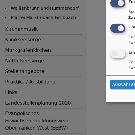
Fu
Weißenbrunn und Hummendorf
Spe
Pfarrei Marktrodach-Fischbach
Zwe
Co
Kirchenmusik
Coo
Klinikseelsorge
Zwe
Markgrafenkirchen
Ei
Notfallseelsorge
Zei
Zwe
Stellenangebote
Praktika / Ausbildung
Auswahl a
Links
Landesstellenplanung 2020
Evangelisches
Erwachsenenbildungswerk
Oberfranken West (EEBW)