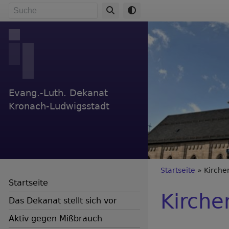
Direkt
Suche
zum
Inhalt
Evang.-Luth. Dekanat
Kronach-Ludwigsstadt
Breadc
Startseite
Kirche
Startseite
Kirche
Das Dekanat stellt sich vor
Aktiv gegen Mißbrauch