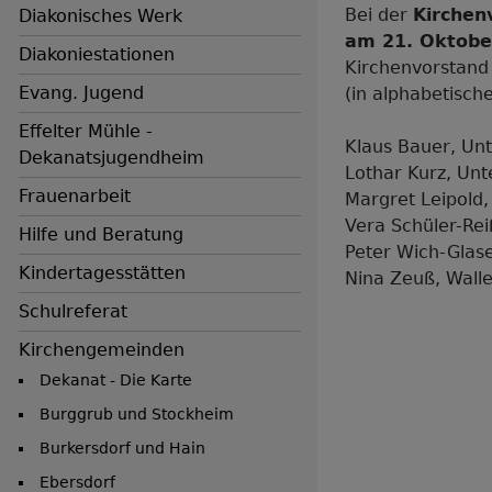
Bei der
Kirchen
Diakonisches Werk
am 21. Oktob
Diakoniestationen
Kirchenvorstan
Evang. Jugend
(in alphabetisch
Effelter Mühle -
Klaus Bauer, Un
Dekanatsjugendheim
Lothar Kurz, Un
Frauenarbeit
Margret Leipold
Vera Schüler-Re
Hilfe und Beratung
Peter Wich-Glas
Kindertagesstätten
Nina Zeuß, Walle
Schulreferat
Kirchengemeinden
Dekanat - Die Karte
Burggrub und Stockheim
Burkersdorf und Hain
Ebersdorf