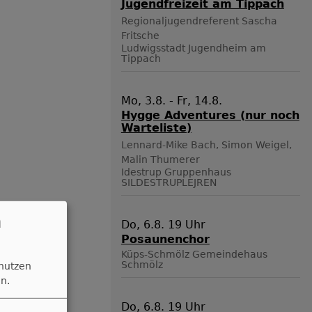
Jugendfreizeit am Tippach
Regionaljugendreferent Sascha
Fritsche
Ludwigsstadt
Jugendheim am
Tippach
Mo, 3.8. - Fr, 14.8.
Hygge Adventures (nur noch
Warteliste)
Lennard-Mike Bach, Simon Weigel,
Malin Thumerer
Idestrup
Gruppenhaus
SILDESTRUPLEJREN
n
Do, 6.8. 19 Uhr
Posaunenchor
Küps-Schmölz
Gemeindehaus
Schmölz
 nutzen
n.
Do, 6.8. 19 Uhr