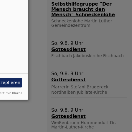
Selbsthilfegruppe "Der
Mensch braucht den
Mensch" Schneckenlohe
Schneckenlohe
Martin Luther
Gemeindezentrum
So, 9.8. 9 Uhr
Gottesdienst
Fischbach
Jakobuskirche Fischbach
So, 9.8. 9 Uhr
Gottesdienst
kzeptieren
Pfarrerin Stefani Brudereck
Nordhalben
Jubilate-Kirche
ert mit Klaro!
So, 9.8. 9 Uhr
Gottesdienst
Weißenbrunn-Hummendorf
Dr.-
Martin-Luther-Kirche