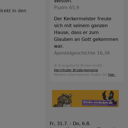
Westen.
Psalm 65,9
irekt in den
Der Kerkermeister freute
sich mit seinem ganzen
Hause, dass er zum
Glauben an Gott gekommen
war.
Apostelgeschichte 16,34
© Evangelische Brüder-Unität –
Herrnhuter Brüdergemeine
Weitere Informationen finden Sie
hier
.
Fr, 31.7. - Do, 6.8.