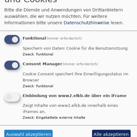
Bitte die Dienste und Anwendungen von Drittanbietern
auswählen, die wir nutzen möchten.
Für weitere
Informationen bitte unsere
Datenschutzhinweise
lesen.
Funktional
(immer erforderlich)
Speichern von Daten: Cookie für die Benutzersitzung
Bildrechte
beim Autor
Zweck
:
Funktional
Dekanatsjugendpfarrer
Andreas Krauter
Consent Manager
(immer erforderlich)
Cookie Consent speichert Ihre Einwilligungsstatus im
Tel. 0 92 61 / 39 11
Browser
E-Mail:
pfarramt.unterrodach@elkb.de
Zweck
:
Funktional
Einbindung von www2.elkb.de über ein iFrame
Zeigt Inhalte von www2.elkb.de innerhalb eines
iFrames an.
Zweck
:
Eingebettete externe Inhalte
Tageslosung
Auswahl akzeptieren
Alle akzeptieren