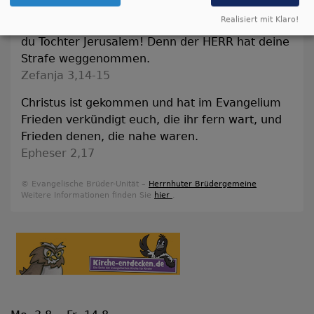
Jauchze, du Tochter Zion! Frohlocke, Israel!
Realisiert mit Klaro!
Freue dich und sei fröhlich von ganzem Herzen,
du Tochter Jerusalem! Denn der HERR hat deine
Strafe weggenommen.
Zefanja 3,14-15
Christus ist gekommen und hat im Evangelium
Frieden verkündigt euch, die ihr fern wart, und
Frieden denen, die nahe waren.
Epheser 2,17
© Evangelische Brüder-Unität –
Herrnhuter Brüdergemeine
Weitere Informationen finden Sie
hier
.