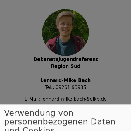
Dekanatsjugendreferent
Region Süd
Lennard-Mike Bach
Tel.: 09261 93935
E-Mail:
lennard-mike.bach@elkb.de
Verwendung von
personenbezogenen Daten
und Cookies