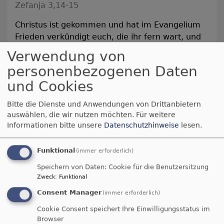
Zefanja 3,14-15
Christus ist gekommen und hat im Evangelium
Frieden verkündigt euch, die ihr fern wart, und
Frieden denen, die nahe waren.
Verwendung von
Epheser 2,17
personenbezogenen Daten
und Cookies
© Evangelische Brüder-Unität –
Herrnhuter Brüdergemeine
Weitere Informationen finden Sie
hier
.
Bitte die Dienste und Anwendungen von Drittanbietern
auswählen, die wir nutzen möchten.
Für weitere
Informationen bitte unsere
Datenschutzhinweise
lesen.
Funktional
(immer erforderlich)
Speichern von Daten: Cookie für die Benutzersitzung
Mo, 3.8. - Fr, 14.8.
Zweck
:
Funktional
Hygge Adventures (nur noch Warteliste)
Consent Manager
(immer erforderlich)
Lennard-Mike Bach, Simon Weigel, Malin Thumerer
Idestrup
Gruppenhaus SILDESTRUPLEJREN
Cookie Consent speichert Ihre Einwilligungsstatus im
Browser