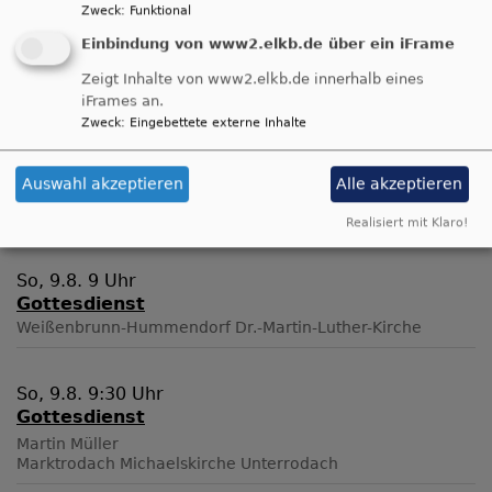
Zweck
:
Funktional
So, 9.8. 9 Uhr
Einbindung von www2.elkb.de über ein iFrame
Gottesdienst
Fischbach
Jakobuskirche Fischbach
Zeigt Inhalte von www2.elkb.de innerhalb eines
iFrames an.
Zweck
:
Eingebettete externe Inhalte
So, 9.8. 9 Uhr
Gottesdienst
Auswahl akzeptieren
Alle akzeptieren
Pfarrerin Stefani Brudereck
Nordhalben
Jubilate-Kirche
Realisiert mit Klaro!
So, 9.8. 9 Uhr
Gottesdienst
Weißenbrunn-Hummendorf
Dr.-Martin-Luther-Kirche
So, 9.8. 9:30 Uhr
Gottesdienst
Martin Müller
Marktrodach
Michaelskirche Unterrodach